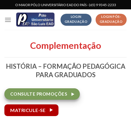
Skip
O MAIOR PÓLO UNIVERSITÁRIO EAD DO PAÍS - (65) 9 9345-2233
to
LOGIN
LOGIN PÓS-
content
GRADUAÇÃO
GRADUAÇÃO
Complementação
HISTÓRIA – FORMAÇÃO PEDAGÓGICA
PARA GRADUADOS
CONSULTE PROMOÇÕES
MATRICULE-SE