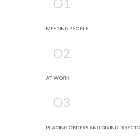
O1
MEETING PEOPLE
O2
AT WORK
O3
PLACING ORDERS AND GIVING DIRECT