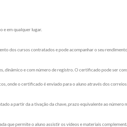
o e em qualquer lugar.
ento dos cursos contratados e pode acompanhar o seu rendimento d
es, dinâmico e com número de registro. O certificado pode ser cons
os, onde o certificado é enviado para o aluno através dos correios
tado a partir da a tivação da chave, prazo equivalente ao número 
a que permite o aluno assistir os vídeos e materiais complementar