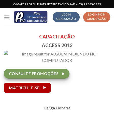
Skip
O MAIOR PÓLO UNIVERSITÁRIO EAD DO PAÍS - (65) 9 9345-2233
to
LOGIN
LOGIN PÓS-
content
GRADUAÇÃO
GRADUAÇÃO
CAPACITAÇÃO
ACCESS 2013
CONSULTE PROMOÇÕES
MATRICULE-SE
Carga Horária