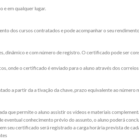
o e em qualquer lugar.
ento dos cursos contratados e pode acompanhar o seu rendimento d
es, dinâmico e com número de registro. O certificado pode ser cons
os, onde o certificado é enviado para o aluno através dos correios
tado a partir da a tivação da chave, prazo equivalente ao número 
a que permite o aluno assistir os vídeos e materiais complementar
de eventual conhecimento prévio do assunto, o aluno poderá concl
em seu certificado será registrado a carga horária prevista de cad
ntes