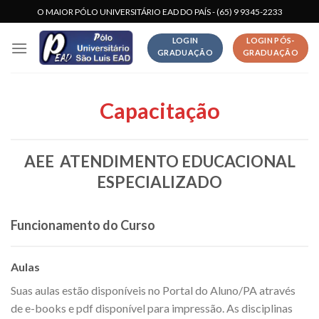
Skip
O MAIOR PÓLO UNIVERSITÁRIO EAD DO PAÍS - (65) 9 9345-2233
to
LOGIN
LOGIN PÓS-
content
GRADUAÇÃO
GRADUAÇÃO
Capacitação
AEE  ATENDIMENTO EDUCACIONAL
ESPECIALIZADO
Funcionamento do Curso
Aulas
Suas aulas estão disponíveis no Portal do Aluno/PA através
de e-books e pdf disponível para impressão. As disciplinas