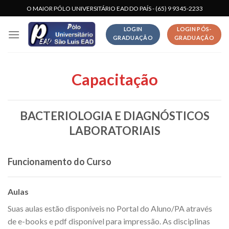
Skip
O MAIOR PÓLO UNIVERSITÁRIO EAD DO PAÍS - (65) 9 9345-2233
to
LOGIN
LOGIN PÓS-
content
GRADUAÇÃO
GRADUAÇÃO
Capacitação
BACTERIOLOGIA E DIAGNÓSTICOS
LABORATORIAIS
Funcionamento do Curso
Aulas
Suas aulas estão disponíveis no Portal do Aluno/PA através
de e-books e pdf disponível para impressão. As disciplinas