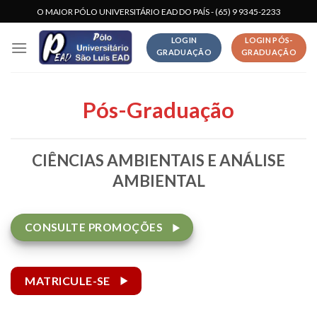
Skip
O MAIOR PÓLO UNIVERSITÁRIO EAD DO PAÍS - (65) 9 9345-2233
to
LOGIN
LOGIN PÓS-
content
GRADUAÇÃO
GRADUAÇÃO
Pós-Graduação
CIÊNCIAS AMBIENTAIS E ANÁLISE
AMBIENTAL
CONSULTE PROMOÇÕES
MATRICULE-SE