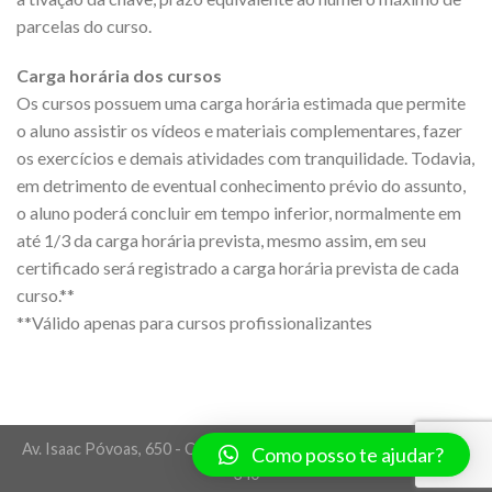
parcelas do curso.
Carga horária dos cursos
Os cursos possuem uma carga horária estimada que permite
o aluno assistir os vídeos e materiais complementares, fazer
os exercícios e demais atividades com tranquilidade. Todavia,
em detrimento de eventual conhecimento prévio do assunto,
o aluno poderá concluir em tempo inferior, normalmente em
até 1/3 da carga horária prevista, mesmo assim, em seu
certificado será registrado a carga horária prevista de cada
curso.**
**Válido apenas para cursos profissionalizantes
Av. Isaac Póvoas, 650 - Centro Norte - Cuiabá/MT - CEP 78005-
Como posso te ajudar?
340