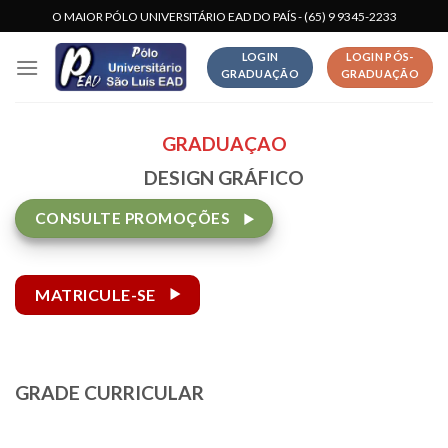
Skip
O MAIOR PÓLO UNIVERSITÁRIO EAD DO PAÍS - (65) 9 9345-2233
to
LOGIN
LOGIN PÓS-
content
GRADUAÇÃO
GRADUAÇÃO
GRADUAÇAO
DESIGN GRÁFICO
CONSULTE PROMOÇÕES
MATRICULE-SE
GRADE CURRICULAR