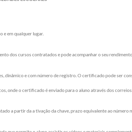
o e em qualquer lugar.
ento dos cursos contratados e pode acompanhar o seu rendimento d
es, dinâmico e com número de registro. O certificado pode ser cons
os, onde o certificado é enviado para o aluno através dos correios
tado a partir da a tivação da chave, prazo equivalente ao número 
a que permite o aluno assistir os vídeos e materiais complementar