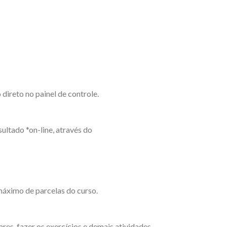
ireto no painel de controle.
ultado *on-line, através do
máximo de parcelas do curso.
es, fazer os exercícios e demais atividades