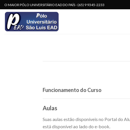
Skip
O MAIOR PÓLO UNIVERSITÁRIO EAD DO PAÍS - (65) 9 9345-2233
to
content
Funcionamento do Curso
Aulas
Suas aulas estão disponíveis no Portal do A
está disponível ao lado do e-book.