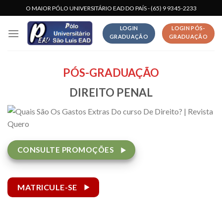
Skip
O MAIOR PÓLO UNIVERSITÁRIO EAD DO PAÍS - (65) 9 9345-2233
to
LOGIN
LOGIN PÓS-
content
GRADUAÇÃO
GRADUAÇÃO
PÓS-GRADUAÇÃO
DIREITO PENAL
CONSULTE PROMOÇÕES
MATRICULE-SE