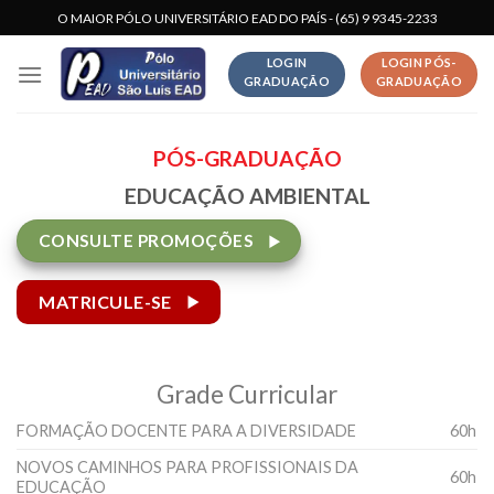
Skip
O MAIOR PÓLO UNIVERSITÁRIO EAD DO PAÍS - (65) 9 9345-2233
to
LOGIN
LOGIN PÓS-
content
GRADUAÇÃO
GRADUAÇÃO
PÓS-GRADUAÇÃO
EDUCAÇÃO AMBIENTAL
CONSULTE PROMOÇÕES
MATRICULE-SE
Grade Curricular
FORMAÇÃO DOCENTE PARA A DIVERSIDADE
60h
NOVOS CAMINHOS PARA PROFISSIONAIS DA
60h
EDUCAÇÃO