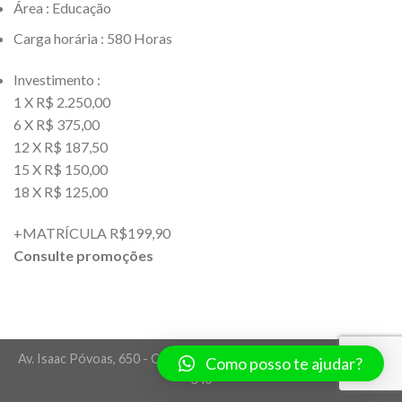
Área : Educação
Carga horária : 580 Horas
Investimento :
1 X R$ 2.250,00
6 X R$ 375,00
12 X R$ 187,50
15 X R$ 150,00
18 X R$ 125,00
+MATRÍCULA R$199,90
Consulte promoções
Av. Isaac Póvoas, 650 - Centro Norte - Cuiabá/MT - CEP 78005-
Como posso te ajudar?
340