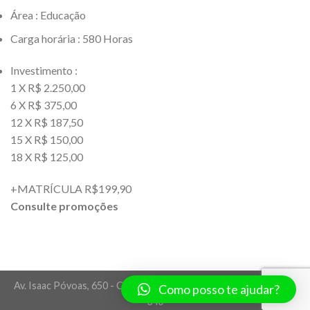
Área : Educação
Carga horária : 580 Horas
Investimento :
1 X R$ 2.250,00
6 X R$ 375,00
12 X R$ 187,50
15 X R$ 150,00
18 X R$ 125,00
+MATRÍCULA R$199,90
Consulte promoções
Av. Isaac Póvoas, 650 - Centro Norte - Cuiabá/MT - CEP 78005-
Como posso te ajudar?
340