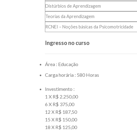
Distúrbios de Aprendizagem
Teorias da Aprendizagem
RCNEI – Noções básicas da Psicomotricidade
Ingresso no curso
Área : Educação
Carga horária : 580 Horas
Investimento :
1 X R$ 2.250,00
6 X R$ 375,00
12 X R$ 187,50
15 X R$ 150,00
18 X R$ 125,00