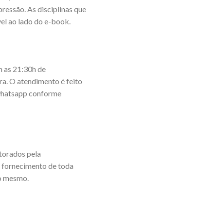
ressão. As disciplinas que
el ao lado do e-book.
 as 21:30h de
ira. O atendimento é feito
o whatsapp conforme
torados pela
e fornecimento de toda
do mesmo.