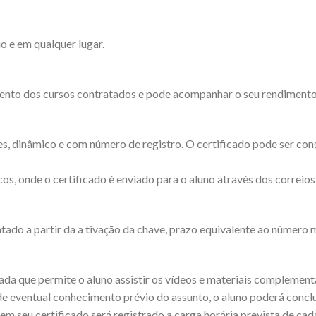
o e em qualquer lugar.
ento dos cursos contratados e pode acompanhar o seu rendimento d
es, dinâmico e com número de registro. O certificado pode ser cons
os, onde o certificado é enviado para o aluno através dos correios
tado a partir da a tivação da chave, prazo equivalente ao número 
a que permite o aluno assistir os vídeos e materiais complementar
de eventual conhecimento prévio do assunto, o aluno poderá concl
em seu certificado será registrado a carga horária prevista de cad