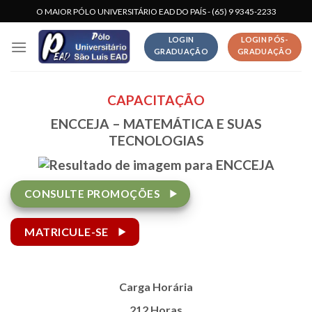
Skip
O MAIOR PÓLO UNIVERSITÁRIO EAD DO PAÍS - (65) 9 9345-2233
to
LOGIN
LOGIN PÓS-
content
GRADUAÇÃO
GRADUAÇÃO
CAPACITAÇÃO
ENCCEJA – MATEMÁTICA E SUAS
TECNOLOGIAS
CONSULTE PROMOÇÕES
MATRICULE-SE
Carga Horária
212 Horas