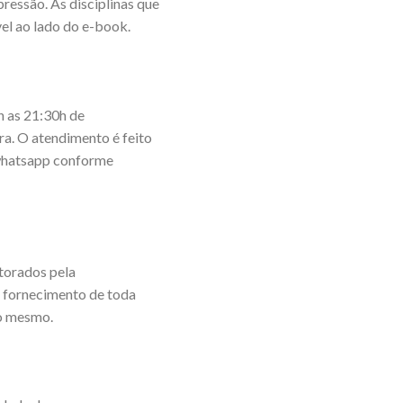
ressão. As disciplinas que
el ao lado do e-book.
 as 21:30h de
ira. O atendimento é feito
o whatsapp conforme
torados pela
e fornecimento de toda
do mesmo.