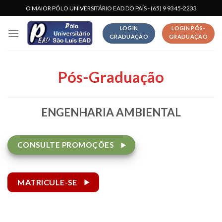
Skip
O MAIOR PÓLO UNIVERSITÁRIO EAD DO PAÍS - (65) 9 9345-2233
to
LOGIN
LOGIN PÓS-
content
GRADUAÇÃO
GRADUAÇÃO
Pós-Graduação
ENGENHARIA AMBIENTAL
CONSULTE PROMOÇÕES
MATRICULE-SE