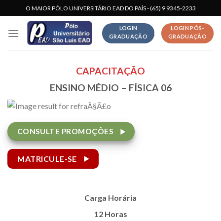
Skip
O MAIOR PÓLO UNIVERSITÁRIO EAD DO PAÍS - (65) 9 9345-2233
to
LOGIN
LOGIN PÓS-
content
GRADUAÇÃO
GRADUAÇÃO
CAPACITAÇÃO
ENSINO MÉDIO – FÍSICA 06
CONSULTE PROMOÇÕES
MATRICULE-SE
Carga Horária
12 Horas