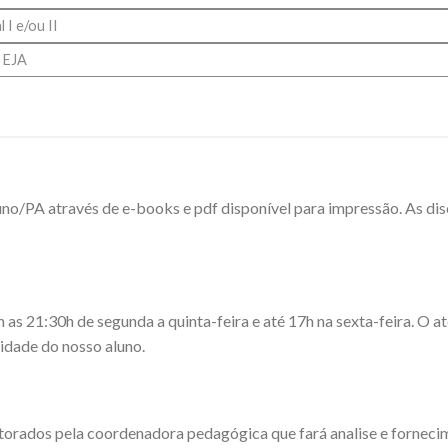
 I e/ou II
u EJA
luno/PA através de e-books e pdf disponível para impressão. As di
 21:30h de segunda a quinta-feira e até 17h na sexta-feira. O ate
dade do nosso aluno.
torados pela coordenadora pedagógica que fará analise e fornec