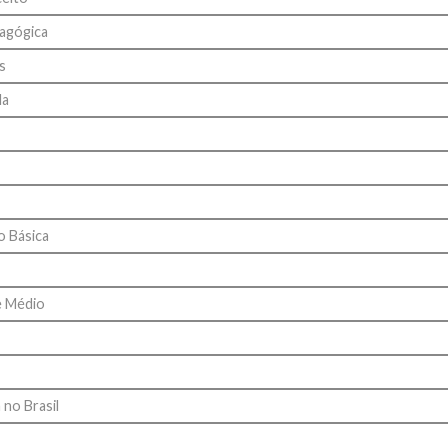
dagógica
s
la
o Básica
e Médio
no Brasil