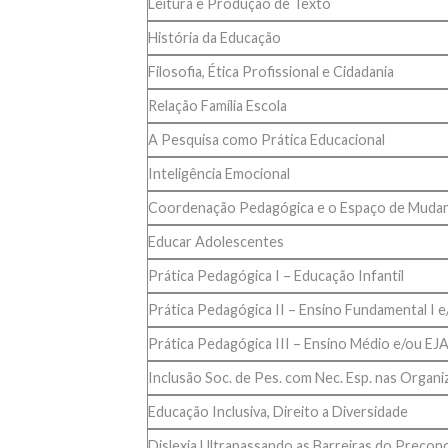
Leitura e Produção de Texto
História da Educação
Filosofia, Ética Profissional e Cidadania
Relação Família Escola
A Pesquisa como Prática Educacional
Inteligência Emocional
Coordenação Pedagógica e o Espaço de Muda
Educar Adolescentes
Prática Pedagógica I – Educação Infantil
Prática Pedagógica II – Ensino Fundamental I e
Prática Pedagógica III – Ensino Médio e/ou EJ
Inclusão Soc. de Pes. com Nec. Esp. nas Organ
Educação Inclusiva, Direito a Diversidade
Dislexia Ultrapassando as Barreiras do Precon