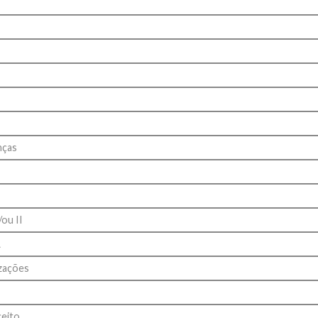
nças
/ou II
A
izações
ceito