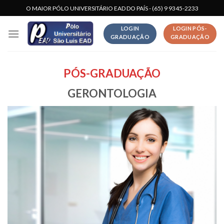
Skip
O MAIOR PÓLO UNIVERSITÁRIO EAD DO PAÍS - (65) 9 9345-2233
to
LOGIN
LOGIN PÓS-
content
GRADUAÇÃO
GRADUAÇÃO
PÓS-GRADUAÇÃO
GERONTOLOGIA