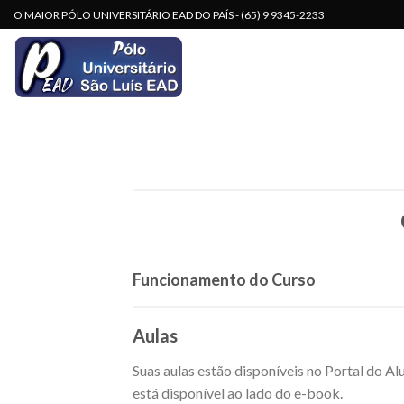
Skip
O MAIOR PÓLO UNIVERSITÁRIO EAD DO PAÍS - (65) 9 9345-2233
to
content
Funcionamento do Curso
Aulas
Suas aulas estão disponíveis no Portal do A
está disponível ao lado do e-book.