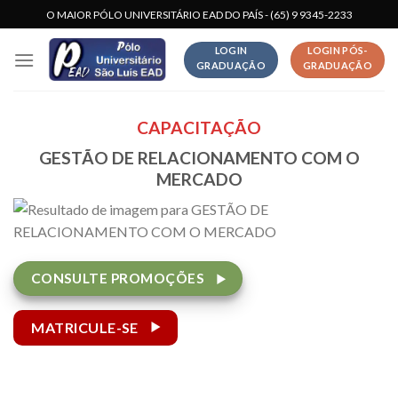
Skip
O MAIOR PÓLO UNIVERSITÁRIO EAD DO PAÍS - (65) 9 9345-2233
to
LOGIN
LOGIN PÓS-
content
GRADUAÇÃO
GRADUAÇÃO
CAPACITAÇÃO
GESTÃO DE RELACIONAMENTO COM O
MERCADO
CONSULTE PROMOÇÕES
MATRICULE-SE