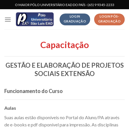
Skip
O MAIOR PÓLO UNIVERSITÁRIO EAD DO PAÍS - (65) 9 9345-2233
to
LOGIN
LOGIN PÓS-
content
GRADUAÇÃO
GRADUAÇÃO
Capacitação
GESTÃO E ELABORAÇÃO DE PROJETOS
SOCIAIS EXTENSÃO
Funcionamento do Curso
Aulas
Suas aulas estão disponíveis no Portal do Aluno/PA através
de e-books e pdf disponível para impressão. As disciplinas