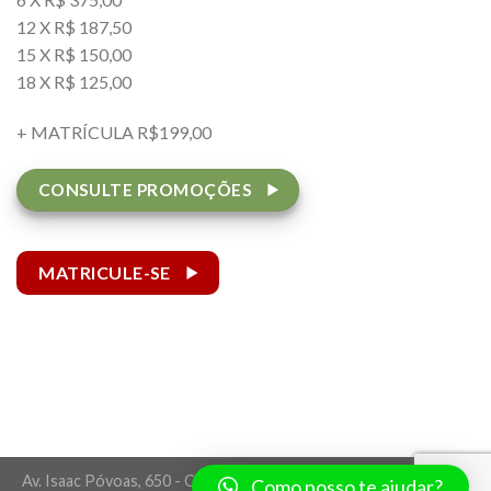
12 X R$ 187,50
15 X R$ 150,00
18 X R$ 125,00
+ MATRÍCULA R$199,00
CONSULTE PROMOÇÕES
MATRICULE-SE
Av. Isaac Póvoas, 650 - Centro Norte - Cuiabá/MT - CEP 78005-
Como posso te ajudar?