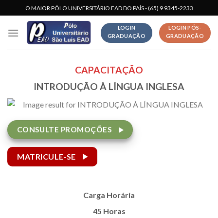
Skip
O MAIOR PÓLO UNIVERSITÁRIO EAD DO PAÍS - (65) 9 9345-2233
to
LOGIN
LOGIN PÓS-
content
GRADUAÇÃO
GRADUAÇÃO
CAPACITAÇÃO
INTRODUÇÃO À LÍNGUA INGLESA
CONSULTE PROMOÇÕES
MATRICULE-SE
Carga Horária
45 Horas