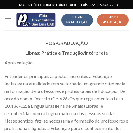
Skip
O MAIOR PÓLO UNIVERSITÁRIO EAD DO PAÍS - (65) 9 9345-2233
to
LOGIN
LOGIN PÓS-
content
GRADUAÇÃO
GRADUAÇÃO
PÓS-GRADUAÇÃO
Libras: Prática e Tradução/Intérprete
Apresentação
Entender os principais aspectos inerentes à Educação
Inclusiva na atualidade tem se tornado um grande diferencial
na formação de professores e profissionais de Educação. De
acordo com o Decreto nº 5.626/05 que regulamenta a Lei nº
10.436/02, a Língua Brasileira de Sinais (Libras) é
reconhecida como a língua materna das pessoas surdas.
Nesse sentido, faz-se necessária a formação de professores e
profissionais ligados à Educação para o conhecimento dos