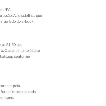
luno/PA
ressão. As disciplinas que
el ao lado do e-book.
 as 21:30h de
ira. O atendimento é feito
o whatsapp conforme
torados pela
e fornecimento de toda
do mesmo.