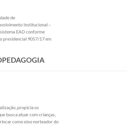
idade de
nvolvimento Institucional –
no sistema EAD conforme
eto presidencial 9057/17 em
UDOPEDAGOGIA
lização, propicia os
ue busca atuar com crianças,
brincar como eixo norteador do