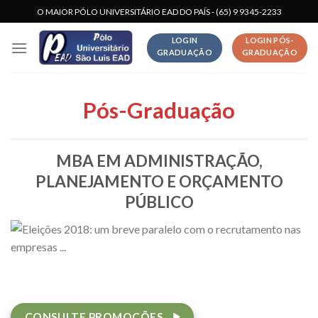
Skip
O MAIOR PÓLO UNIVERSITÁRIO EAD DO PAÍS - (65) 9 9345-2233
to
LOGIN
LOGIN PÓS-
content
GRADUAÇÃO
GRADUAÇÃO
Pós-Graduação
MBA EM ADMINISTRAÇÃO,
PLANEJAMENTO E ORÇAMENTO
PÚBLICO
CONSULTE PROMOÇÕES