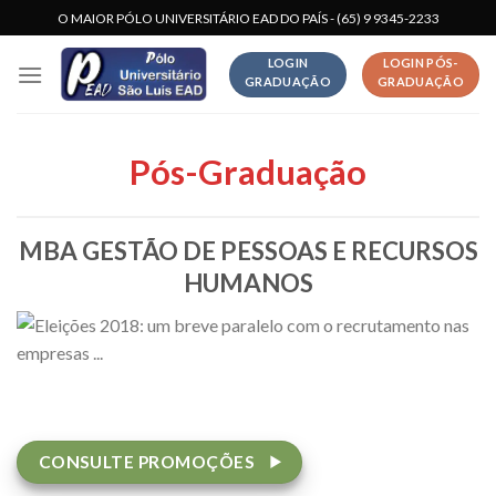
Skip
O MAIOR PÓLO UNIVERSITÁRIO EAD DO PAÍS - (65) 9 9345-2233
to
LOGIN
LOGIN PÓS-
content
GRADUAÇÃO
GRADUAÇÃO
Pós-Graduação
MBA GESTÃO DE PESSOAS E RECURSOS
HUMANOS
CONSULTE PROMOÇÕES