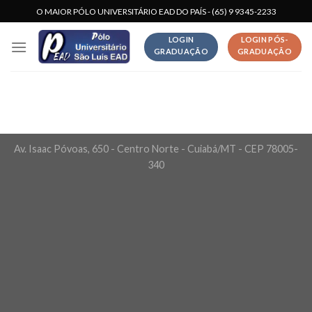
Skip
O MAIOR PÓLO UNIVERSITÁRIO EAD DO PAÍS - (65) 9 9345-2233
to
LOGIN
LOGIN PÓS-
content
GRADUAÇÃO
GRADUAÇÃO
Av. Isaac Póvoas, 650 - Centro Norte - Cuiabá/MT - CEP 78005-
340