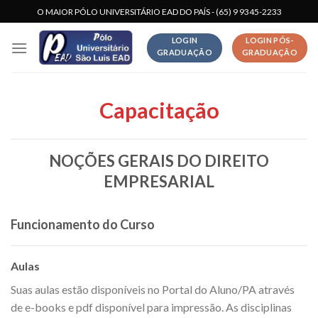
Skip
O MAIOR PÓLO UNIVERSITÁRIO EAD DO PAÍS - (65) 9 9345-2233
to
LOGIN
LOGIN PÓS-
content
GRADUAÇÃO
GRADUAÇÃO
Capacitação
NOÇÕES GERAIS DO DIREITO
EMPRESARIAL
Funcionamento do Curso
Aulas
Suas aulas estão disponíveis no Portal do Aluno/PA através
de e-books e pdf disponível para impressão. As disciplinas