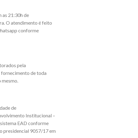
 as 21:30h de
ira. O atendimento é feito
o whatsapp conforme
torados pela
e fornecimento de toda
do mesmo.
idade de
nvolvimento Institucional –
no sistema EAD conforme
eto presidencial 9057/17 em