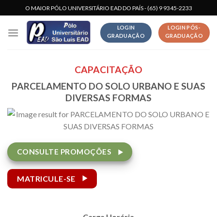
Skip
O MAIOR PÓLO UNIVERSITÁRIO EAD DO PAÍS - (65) 9 9345-2233
to
LOGIN
LOGIN PÓS-
content
GRADUAÇÃO
GRADUAÇÃO
CAPACITAÇÃO
PARCELAMENTO DO SOLO URBANO E SUAS
DIVERSAS FORMAS
CONSULTE PROMOÇÕES
MATRICULE-SE
Carga Horária