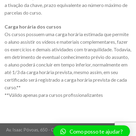
a tivação da chave, prazo equivalente ao número máximo de
parcelas do curso.
Carga horária dos cursos
Os cursos possuem uma carga horária estimada que permite
o aluno assistir os vídeos e materiais complementares, fazer
os exercícios e demais atividades com tranquilidade. Todavia,
em detrimento de eventual conhecimento prévio do assunto,
o aluno poderá concluir em tempo inferior, normalmente em
até 1/3 da carga horária prevista, mesmo assim, em seu
certificado será registrado a carga horária prevista de cada
curso.**
**Válido apenas para cursos profissionalizantes
Av. Isaac Póvoas, 650 - Centro Norte - Cuiabá/MT - CEP 78005-
Como posso te ajudar?