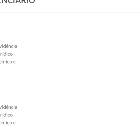
vidência
rídico
êmico e
vidência
rídico
êmico e