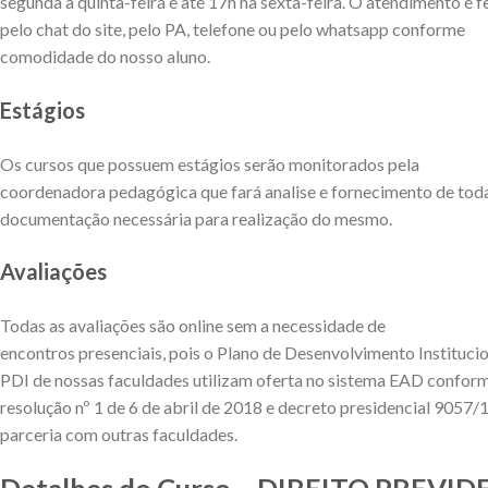
segunda a quinta-feira e até 17h na sexta-feira. O atendimento é f
pelo chat do site, pelo PA, telefone ou pelo whatsapp conforme
comodidade do nosso aluno.
Estágios
Os cursos que possuem estágios serão monitorados pela
coordenadora pedagógica que fará analise e fornecimento de tod
documentação necessária para realização do mesmo.
Avaliações
Todas as avaliações são online sem a necessidade de
encontros presenciais, pois o Plano de Desenvolvimento Institucio
PDI de nossas faculdades utilizam oferta no sistema EAD confor
resolução nº 1 de 6 de abril de 2018 e decreto presidencial 9057/
parceria com outras faculdades.
Detalhes do Curso – DIREITO PREVI