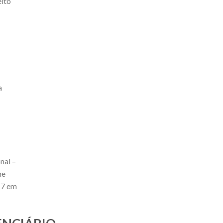
eito
a
nal –
me
17 em
DENCIÁRIO