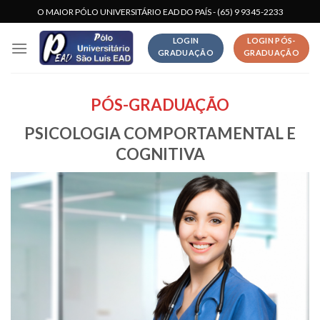
Skip
O MAIOR PÓLO UNIVERSITÁRIO EAD DO PAÍS - (65) 9 9345-2233
to
LOGIN
LOGIN PÓS-
content
GRADUAÇÃO
GRADUAÇÃO
PÓS-GRADUAÇÃO
PSICOLOGIA COMPORTAMENTAL E
COGNITIVA