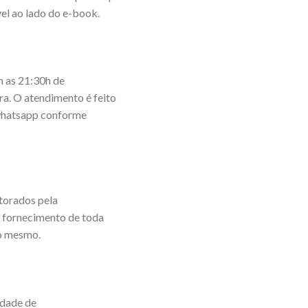
el ao lado do e-book.
 as 21:30h de
ira. O atendimento é feito
o whatsapp conforme
torados pela
e fornecimento de toda
do mesmo.
idade de