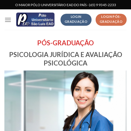
Skip
O MAIOR PÓLO UNIVERSITÁRIO EAD DO PAÍS - (65) 9 9345-2233
to
LOGIN
LOGIN PÓS-
content
GRADUAÇÃO
GRADUAÇÃO
PÓS-GRADUAÇÃO
PSICOLOGIA JURÍDICA E AVALIAÇÃO
PSICOLÓGICA