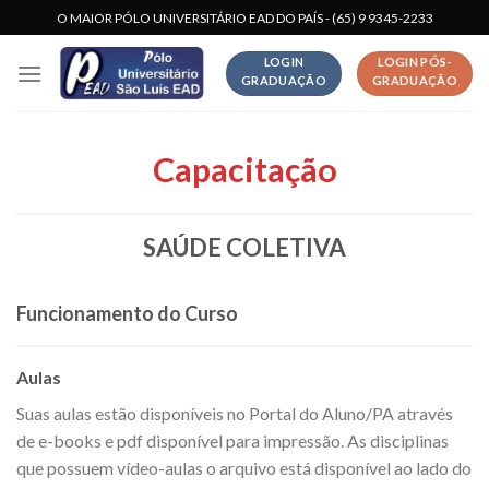
Skip
O MAIOR PÓLO UNIVERSITÁRIO EAD DO PAÍS - (65) 9 9345-2233
to
LOGIN
LOGIN PÓS-
content
GRADUAÇÃO
GRADUAÇÃO
Capacitação
SAÚDE COLETIVA
Funcionamento do Curso
Aulas
Suas aulas estão disponíveis no Portal do Aluno/PA através
de e-books e pdf disponível para impressão. As disciplinas
que possuem vídeo-aulas o arquivo está disponível ao lado do