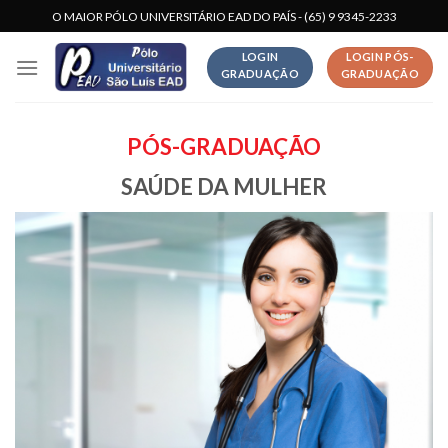
Skip
O MAIOR PÓLO UNIVERSITÁRIO EAD DO PAÍS - (65) 9 9345-2233
to
LOGIN
LOGIN PÓS-
content
GRADUAÇÃO
GRADUAÇÃO
PÓS-GRADUAÇÃO
SAÚDE DA MULHER