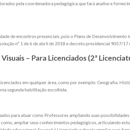
torados pela coordenadora pedagógica que fará analise e fornec
idade de encontros presenciais, pois o Plano de Desenvolvimento I
olução nº 1 de 6 de abril de 2018 e decreto presidencial 9057/17
Visuais – Para Licenciados (2ª Licenciat
Licenciados em qualquer área, como por exemplo: Geografia. Histó
ma segunda habilitação escolhida.
ciados para atuar como Professores ampliando suas possibilidades
omo, ampliar seus conhecimentos pedagógicos, articulando estud
lidade educacional. Se você é Licenciado e deseja ampliar suas fu