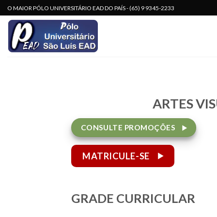
Skip
O MAIOR PÓLO UNIVERSITÁRIO EAD DO PAÍS - (65) 9 9345-2233
to
content
ARTES VIS
CONSULTE PROMOÇÕES
MATRICULE-SE
GRADE CURRICULAR