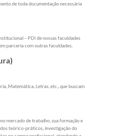
imento de toda documentação necessária
nstitucional – PDI de nossas faculdades
 em parceria com outras faculdades.
ura)
ria, Matemática, Letras, etc., que buscam
 no mercado de trabalho, sua formação e
os teórico-práticos, investigação do
nções no campo profissional, atendendo a