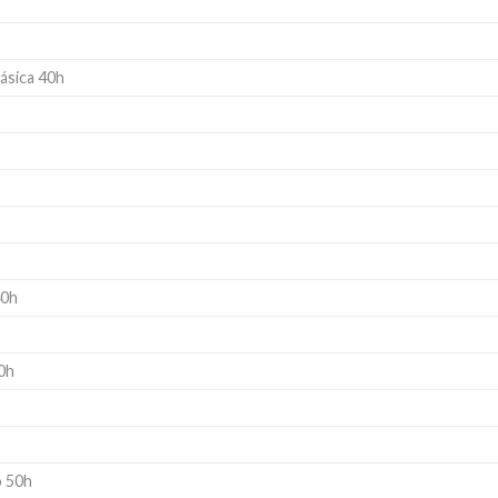
ásica 40h
40h
0h
o 50h