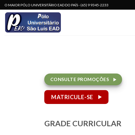
Skip
O MAIOR PÓLO UNIVERSITÁRIO EAD DO PAÍS - (65) 9 9345-2233
to
content
CONSULTE PROMOÇÕES
MATRICULE-SE
GRADE CURRICULAR