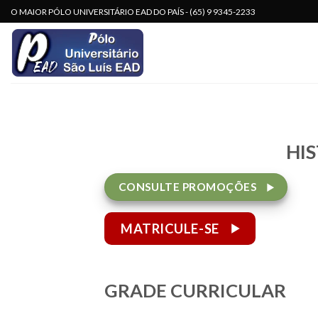
Skip
O MAIOR PÓLO UNIVERSITÁRIO EAD DO PAÍS - (65) 9 9345-2233
to
content
HIS
CONSULTE PROMOÇÕES
MATRICULE-SE
GRADE CURRICULAR