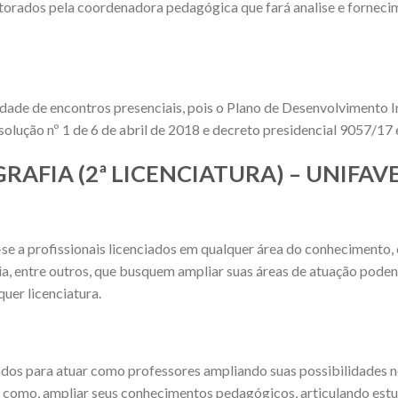
torados pela coordenadora pedagógica que fará analise e fornec
idade de encontros presenciais, pois o Plano de Desenvolvimento I
olução nº 1 de 6 de abril de 2018 e decreto presidencial 9057/17
OGRAFIA (2ª LICENCIATURA) – UNIFAV
-se a profissionais licenciados em qualquer área do conheciment
gia, entre outros, que busquem ampliar suas áreas de atuação pode
uer licenciatura.
iados para atuar como professores ampliando suas possibilidades 
omo, ampliar seus conhecimentos pedagógicos, articulando estud