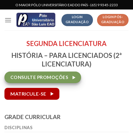
Skip
O MAIOR PÓLO UNIVERSITÁRIO EAD DO PAÍS - (65) 9 9345-2233
to
LOGIN
LOGIN PÓS-
content
GRADUAÇÃO
GRADUAÇÃO
SEGUNDA LICENCIATURA
HISTÓRIA – PARA LICENCIADOS (2ª
LICENCIATURA)
CONSULTE PROMOÇÕES
MATRICULE-SE
GRADE CURRICULAR
DISCIPLINAS