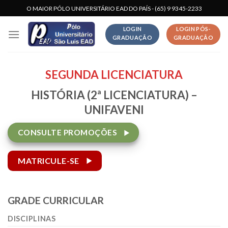
Skip
O MAIOR PÓLO UNIVERSITÁRIO EAD DO PAÍS - (65) 9 9345-2233
to
LOGIN
LOGIN PÓS-
content
GRADUAÇÃO
GRADUAÇÃO
SEGUNDA LICENCIATURA
HISTÓRIA (2ª LICENCIATURA) –
UNIFAVENI
CONSULTE PROMOÇÕES
MATRICULE-SE
GRADE CURRICULAR
DISCIPLINAS