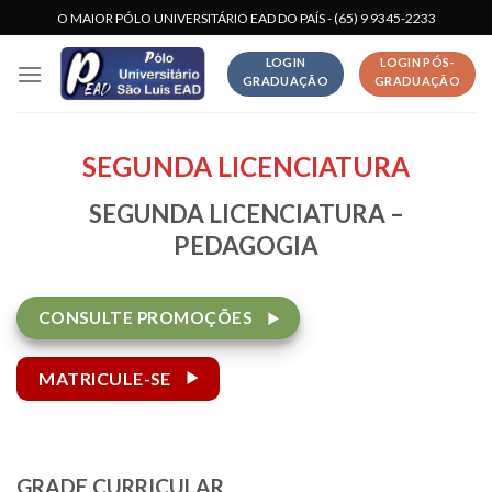
Skip
O MAIOR PÓLO UNIVERSITÁRIO EAD DO PAÍS - (65) 9 9345-2233
to
LOGIN
LOGIN PÓS-
content
GRADUAÇÃO
GRADUAÇÃO
SEGUNDA LICENCIATURA
SEGUNDA LICENCIATURA –
PEDAGOGIA
CONSULTE PROMOÇÕES
MATRICULE-SE
GRADE CURRICULAR