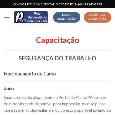
Skip
O MAIOR PÓLO UNIVERSITÁRIO EAD DO PAÍS - (65) 9 9345-2233
to
LOGIN
LOGIN PÓS-
content
GRADUAÇÃO
GRADUAÇÃO
Capacitação
SEGURANÇA DO TRABALHO
Funcionamento do Curso
Aulas
Suas aulas estão disponíveis no Portal do Aluno/PA através
de e-books e pdf disponível para impressão. As disciplinas
que possuem vídeo-aulas o arquivo está disponível ao lado do